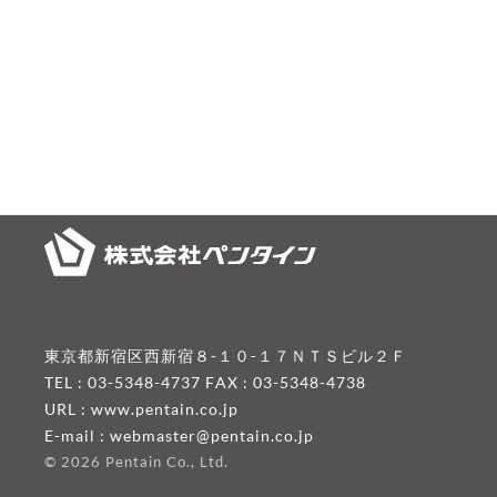
東京都新宿区西新宿８-１０-１７ＮＴＳビル２Ｆ
TEL : 03-5348-4737 FAX : 03-5348-4738
URL :
www.pentain.co.jp
E-mail :
webmaster@pentain.co.jp
©
2026 Pentain Co., Ltd.