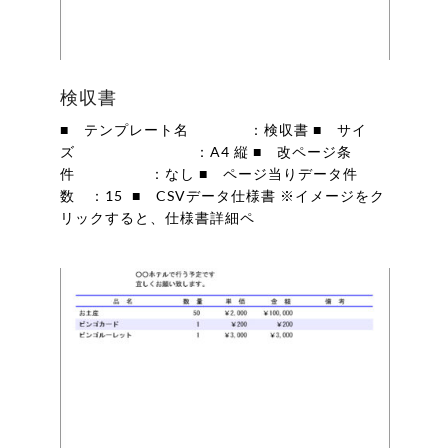
検収書
■ テンプレート名 ：検収書 ■ サイ
ズ ：A4 縦 ■ 改ページ条
件 ：なし ■ ページ当りデータ件
数 ：15 ■ CSVデータ仕様書 ※イメージをク
リックすると、仕様書詳細ペ