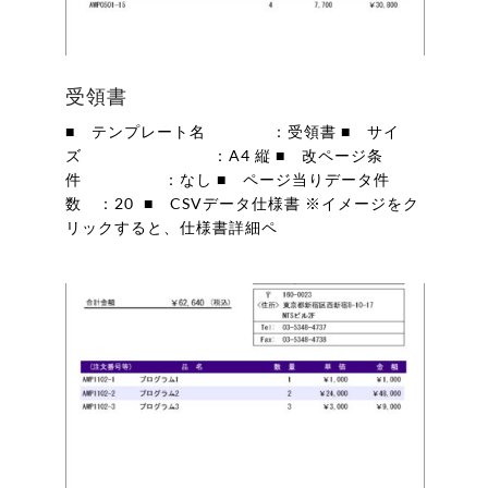
受領書
■ テンプレート名 ：受領書 ■ サイ
ズ ：A4 縦 ■ 改ページ条
件 ：なし ■ ページ当りデータ件
数 ：20 ■ CSVデータ仕様書 ※イメージをク
リックすると、仕様書詳細ペ