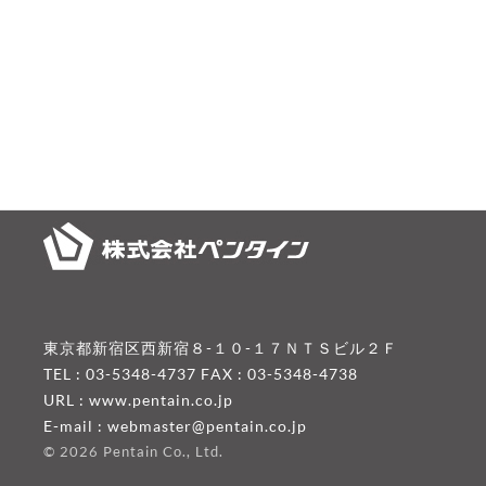
東京都新宿区西新宿８-１０-１７ＮＴＳビル２Ｆ
TEL : 03-5348-4737 FAX : 03-5348-4738
URL :
www.pentain.co.jp
E-mail :
webmaster@pentain.co.jp
©
2026 Pentain Co., Ltd.