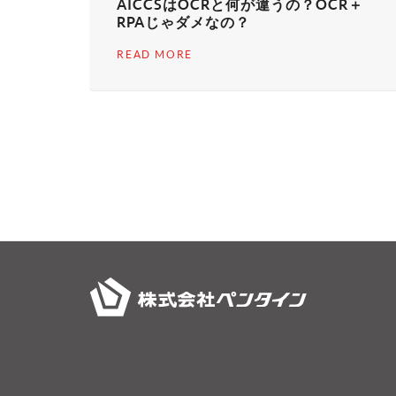
AICCSはOCRと何が違うの？OCR＋
RPAじゃダメなの？
READ MORE